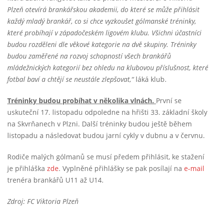
Plzeň otevírá brankářskou akademii, do které se může přihlásit
každý mladý brankář, co si chce vyzkoušet gólmanské tréninky,
které probíhají v západočeském ligovém klubu. Všichni účastníci
budou rozděleni dle věkové kategorie na dvě skupiny. Tréninky
budou zaměřené na rozvoj schopností všech brankářů
mládežnických kategorií bez ohledu na klubovou příslušnost, které
fotbal baví a chtějí se neustále zlepšovat,“
láká klub.
Tréninky budou probíhat v několika vlnách.
První se
uskuteční 17. listopadu odpoledne na hřišti 33. základní školy
na Skvrňanech v Plzni. Další tréninky budou ještě během
listopadu a následovat budou jarní cykly v dubnu a v červnu.
Rodiče malých gólmanů se musí předem přihlásit, ke stažení
je přihláška
zde
. Vyplněné přihlášky se pak posílají na
e-mail
trenéra brankářů U11 až U14.
Zdroj: FC Viktoria Plzeň