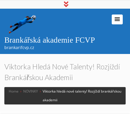
Brankářská akademie FCVP
brankarifcvp.cz
Viktorka Hledá Nové Talenty! Rozjíždí
Brankářskou Akademii
Home
›
NOVINKY
›
Viktorka hledá nové talenty! Rozjíždí brankářskou
akademii