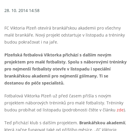
28. 10. 2014 14:58
FC Viktoria Plzeň otevírá brankářskou akademii pro všechny
malé brankáře. Nový projekt odstartuje v listopadu a tréninky
budou pokračovat i na jaře.
Plzeňská fotbalová Viktorka přichází s dalším novým
projektem pro malé fotbalisty. Spolu s náborovými tréninky
pro nejmenší fotbalisty otevře v listopadu i speciální
brankářskou akademii pro nejmenší gólmany. Ti se
dostanou do péče specialistů.
Fotbalová Viktorka Plzeň už před časem přišla s novým
projektem náborových tréninků pro malé fotbalisty. Tréninky
budou probíhat od listopadu (podrobnosti čtěte v článku
zde
).
Teď přichází klub s dalším projektem.
Brankářskou akademií
,
která začne fungovat také od příštího měsíce.
„FC Viktoria