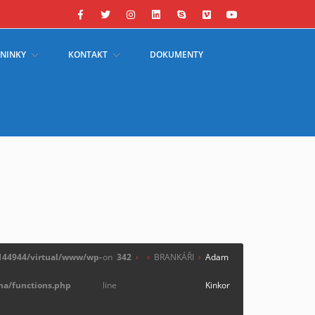
ÉNINKY
KONTAKT
DOKUMENTY
/144944/virtual/www/wp-
on
342
›
›
BRANKÁŘI
›
Adam
a/functions.php
line
Kinkor