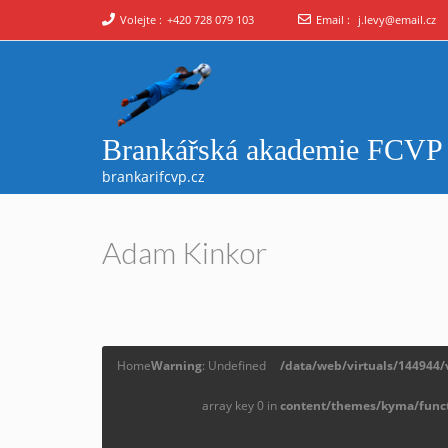
Volejte :
+420 728 079 103
Email :
j.levy@email.cz
Brankářská akademie FCVP
brankarifcvp.cz
Adam Kinkor
Home
Warning
: Undefined
/data/web/virtuals/144944
array key 0 in
content/themes/kyma/func