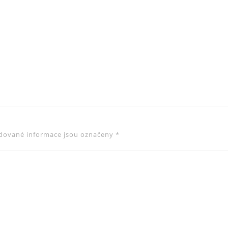
are
dované informace jsou označeny
*