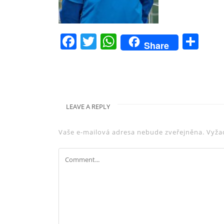
Facebook
Twitter
WhatsApp
Sh
Share
LEAVE A REPLY
Vaše e-mailová adresa nebude zveřejněna.
Vyža