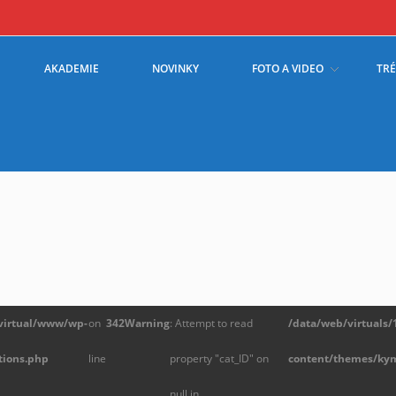
AKADEMIE
NOVINKY
FOTO A VIDEO
TR
/virtual/www/wp-
on
342
Warning
: Attempt to read
/data/web/virtuals
tions.php
line
property "cat_ID" on
content/themes/kym
null in