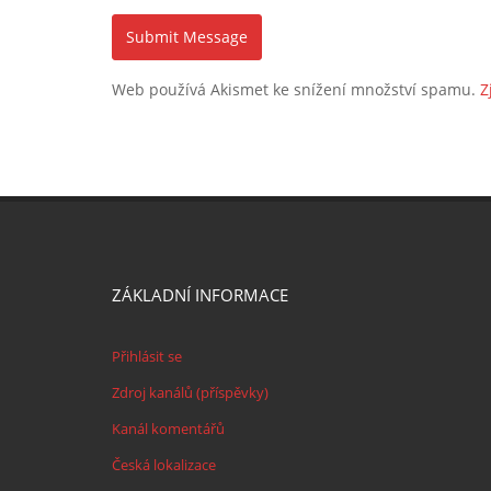
Web používá Akismet ke snížení množství spamu.
Z
ZÁKLADNÍ INFORMACE
Přihlásit se
Zdroj kanálů (příspěvky)
Kanál komentářů
Česká lokalizace