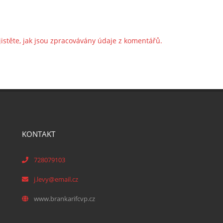
jistěte, jak jsou zpracovávány údaje z komentářů.
KONTAKT
728079103
j.levy@email.cz
www.brankarifcvp.cz