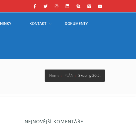
ÉNINKY
KONTAKT
DOKUMENTY
Home
›
PLÁN
›
Skupiny 20.5.
NEJNOVĚJŠÍ KOMENTÁŘE