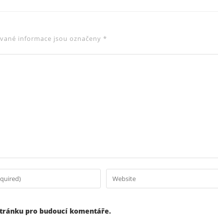
vané informace jsou označeny
*
stránku pro budoucí komentáře.