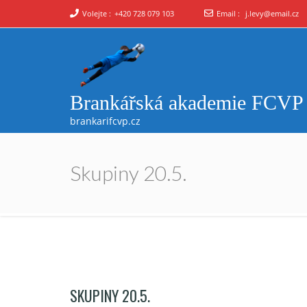
Volejte :
+420 728 079 103
Email :
j.levy@email.cz
Brankářská akademie FCVP
brankarifcvp.cz
Skupiny 20.5.
SKUPINY 20.5.