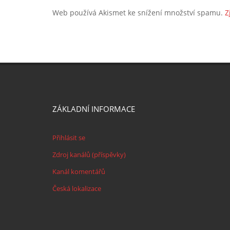
Web používá Akismet ke snížení množství spamu.
Z
ZÁKLADNÍ INFORMACE
Přihlásit se
Zdroj kanálů (příspěvky)
Kanál komentářů
Česká lokalizace