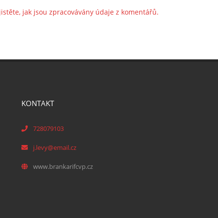
jistěte, jak jsou zpracovávány údaje z komentářů.
KONTAKT
728079103
j.levy@email.cz
www.brankarifcvp.cz