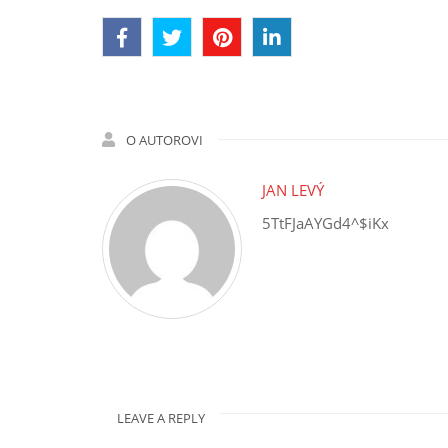
O AUTOROVI
JAN LEVÝ
5TtFJaAYGd4^$iKx
LEAVE A REPLY