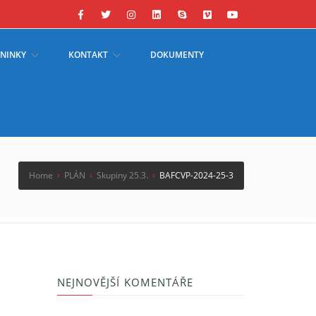
ÉNINKY
KONTAKT
DOKUMENTY
Home
›
PLÁN
›
Skupiny 25.3.
›
BAFCVP-2024-25-3
NEJNOVĚJŠÍ KOMENTÁŘE