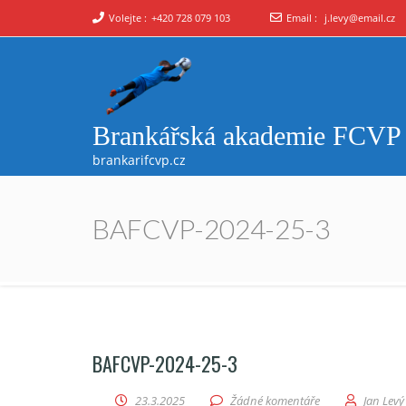
Volejte :
+420 728 079 103
Email :
j.levy@email.cz
Brankářská akademie FCVP
brankarifcvp.cz
BAFCVP-2024-25-3
BAFCVP-2024-25-3
23.3.2025
Žádné komentáře
Jan Levý