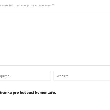
vané informace jsou označeny
*
stránku pro budoucí komentáře.