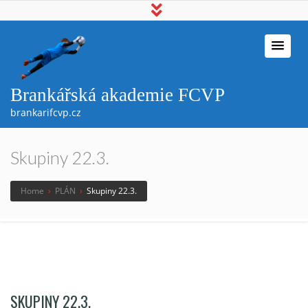
Brankářská akademie FCVP
brankarifcvp.cz
Skupiny 22.3.
Home
›
PLÁN
›
Skupiny 22.3.
SKUPINY 22.3.