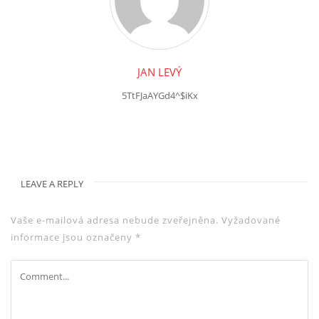
JAN LEVÝ
5TtFJaAYGd4^$iKx
LEAVE A REPLY
Vaše e-mailová adresa nebude zveřejněna.
Vyžadované
informace jsou označeny
*