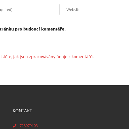
stránku pro budoucí komentáře.
jistěte, jak jsou zpracovávány údaje z komentářů.
KONTAKT
728079103