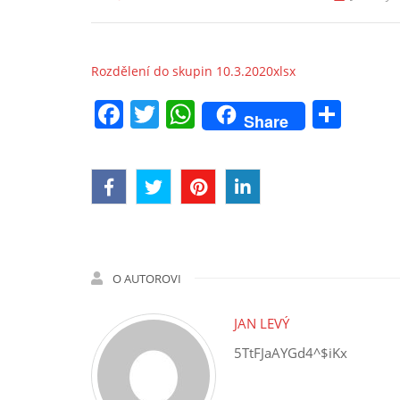
Rozdělení do skupin 10.3.2020xlsx
Facebook
Twitter
WhatsApp
Sha
Share
O AUTOROVI
JAN LEVÝ
5TtFJaAYGd4^$iKx