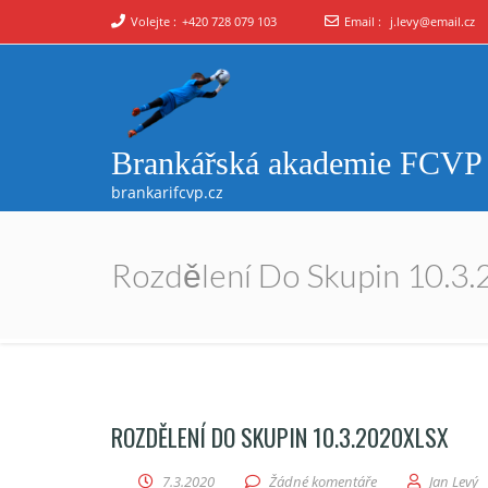
Volejte :
+420 728 079 103
Email :
j.levy@email.cz
Brankářská akademie FCVP
brankarifcvp.cz
Rozdělení Do Skupin 10.3.
ROZDĚLENÍ DO SKUPIN 10.3.2020XLSX
7.3.2020
Žádné komentáře
Jan Levý