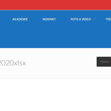
AKADEMIE
NOVINKY
FOTO A VIDEO
TR
2020xlsx
Home