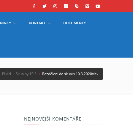
ÉNINKY
KONTAKT
DOKUMENTY
›
PLÁN
›
Skupiny 10.3.
›
Rozdělení do skupin 10.3.2020xlsx
NEJNOVĚJŠÍ KOMENTÁŘE