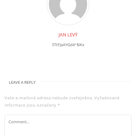
JAN LEVÝ
5TtFJaAYGd4^$iKx
LEAVE A REPLY
Vaše e-mailová adresa nebude zveřejněna.
Vyžadované
informace jsou označeny
*