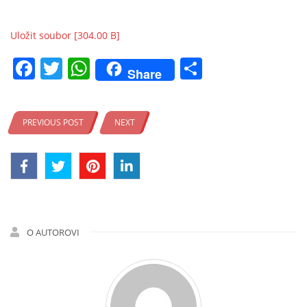
Uložit soubor [304.00 B]
Facebook
Twitter
WhatsApp
Share
Share
PREVIOUS POST
NEXT
O AUTOROVI