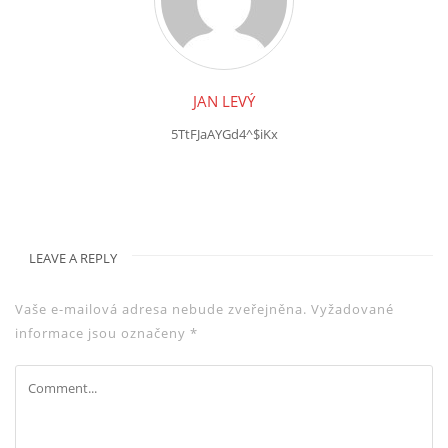
JAN LEVÝ
5TtFJaAYGd4^$iKx
LEAVE A REPLY
Vaše e-mailová adresa nebude zveřejněna.
Vyžadované
informace jsou označeny
*