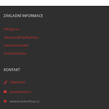
ZÁKLADNÍ INFORMACE
Přihlásit se
Zdroj kanálů (příspěvky)
Kanál komentářů
Česká lokalizace
KONTAKT
728079103
j.levy@email.cz
www.brankarifcvp.cz